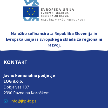
Naložbo sofinancirata Republika Slovenija in
Evropska unija iz Evropskega sklada za regionalni
razvoj.
KONTAKT
Javno komunalno podjetje
LOG d.o.o.
Dobja vas 187
2390 Ravne na Koroškem
info@jkp-log.si
02/87 05 741 – tajništvo