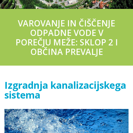
VAROVANJE IN ČIŠČENJE
ODPADNE VODE V
POREČJU MEŽE: SKLOP 2 I
OBČINA PREVALJE
Izgradnja kanalizacijskega
sistema