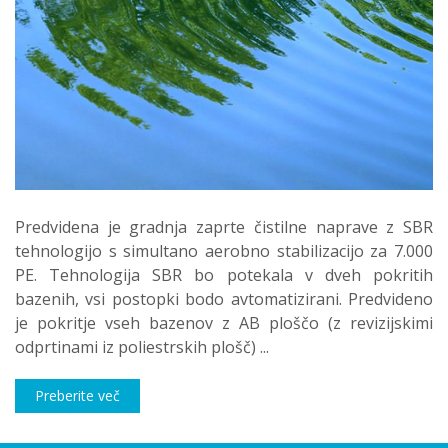
Predvidena je gradnja zaprte čistilne naprave z SBR
tehnologijo s simultano aerobno stabilizacijo za 7.000
PE. Tehnologija SBR bo potekala v dveh pokritih
bazenih, vsi postopki bodo avtomatizirani. Predvideno
je pokritje vseh bazenov z AB ploščo (z revizijskimi
odprtinami iz poliestrskih plošč) ...
Preberite več