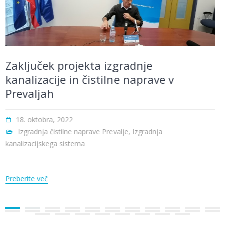
Poskusno obratovanje čistilne naprave
5. maja, 2022
Izgradnja čistilne naprave Prevalje
Preberite več