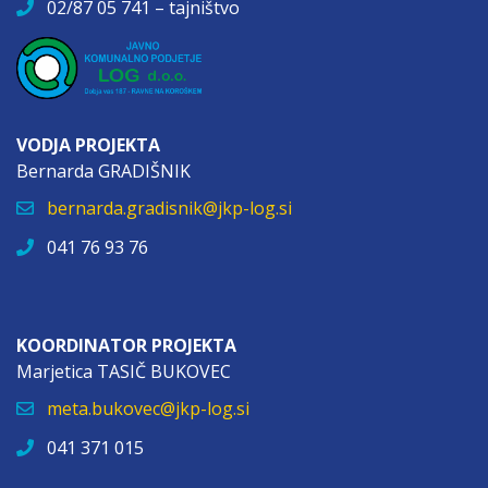
VODJA PROJEKTA
Bernarda GRADIŠNIK
bernarda.gradisnik@jkp-log.si
041 76 93 76
KOORDINATOR PROJEKTA
Marjetica TASIČ BUKOVEC
meta.bukovec@jkp-log.si
041 371 015
Naložbo sofinancirata
Republika Slovenija in Evropska unija
iz Evropskega sklada za regionalni razvoj.
www.eu-skladi.si